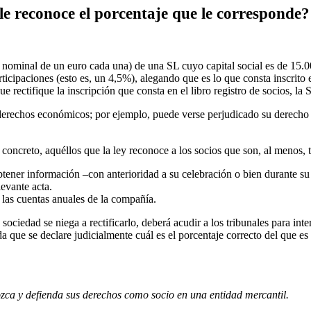
le reconoce el porcentaje que le corresponde?
ominal de un euro cada una) de una SL cuyo capital social es de 15.000 
ticipaciones (esto es, un 4,5%), alegando que es lo que consta inscrito e
e rectifique la inscripción que consta en el libro registro de socios, la 
derechos económicos; por ejemplo, puede verse perjudicado su derecho 
ncreto, aquéllos que la ley reconoce a los socios que son, al menos, ti
obtener información –con anterioridad a su celebración o bien durante su
levante acta.
 las cuentas anuales de la compañía.
la sociedad se niega a rectificarlo, deberá acudir a los tribunales para
a que se declare judicialmente cuál es el porcentaje correcto del que es ti
zca y defienda sus derechos como socio en una entidad mercantil.