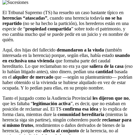
El Tribunal Supremo (TS) ha resuelto un caso bastante típico en
herencias “atascadas”
, cuando una herencia todavía
no se ha
repartido
(no se ha hecho la partición), los herederos están en una
especie de “
propiedad compartida
” sobre todo el patrimonio, y
eso cambia mucho qué se puede pedir en un juicio y en nombre de
quién.
Aquí, dos hijas del fallecido
demandaron a la viuda
(también
interesada en la herencia) porque, según ellas, había estado
usando
en exclusiva una vivienda
que formaba parte del caudal
hereditario. Lo que reclamaban no era ya que
saliera de la casa
(eso
lo habían litigado antes), sino dinero, pedían una
cantidad
basada
en el
alquiler de mercado
que —según su planteamiento— podrían
haber obtenido si la vivienda se hubiese alquilado en vez de estar
ocupada. Y lo pedían para ellas, en su propio nombre.
Tanto el juzgado como la Audiencia Provincial
les dijeron que no
,
que les faltaba “
legitimación activa
”, es decir, que no estaban en
posición de reclamar así. El TS
confirma esa idea
y lo explica de
forma clara, mientras dure la
comunidad hereditaria
(mientras la
herencia siga sin partirse), ningún coheredero puede
reclamar para
sí mismo frutos
, rendimientos o daños derivados de bienes de la
herencia, porque eso
afecta al conjunto
de la herencia, no al